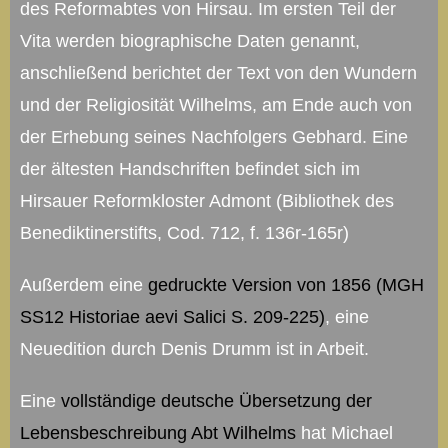
des Reformabtes von Hirsau. Im ersten Teil der
Vita werden biographische Daten genannt,
anschließend berichtet der Text von den Wundern
und der Religiosität Wilhelms, am Ende auch von
der Erhebung seines Nachfolgers Gebhard. Eine
der ältesten Handschriften befindet sich im
Hirsauer Reformkloster Admont (Bibliothek des
Benediktinerstifts, Cod. 712, f. 136r-165r)
Außerdem eine
gedruckte Version von 1856 (MGH
SS12 Historiae aevi Salici S. 209-225)
, eine
Neuedition durch Denis Drumm ist in Arbeit.
Eine
vollständige deutsche Übersetzung der
Lebensbeschreibung Abt Wilhelms
hat Michael