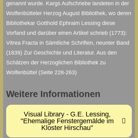
genannt wurde. Kargs Aufschriebe landeten in der
Wolfenbütteler Herzog August Bibliothek, wo deren
Bibliothekar Gotthold Ephraim Lessing diese
Vorfand und darüber einen Artikel schrieb (1773):
Vitrea Fracta in Sämtliche Schriften, neunter Band
(1839) Zur Geschichte und Literatur. Aus den
Schätzen der Herzoglichen Bibliothek zu
Wolfenbüttel (Seite 228-263)
Weitere Informationen
Visual Library - G.E. Lessing,
"Ehemalige Fenstergemälde im
Kloster Hirschau"