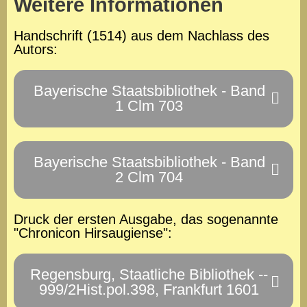
Weitere Informationen
Handschrift (1514) aus dem Nachlass des
Autors:
Bayerische Staatsbibliothek - Band
1 Clm 703
Bayerische Staatsbibliothek - Band
2 Clm 704
Druck der ersten Ausgabe, das sogenannte
"Chronicon Hirsaugiense":
Regensburg, Staatliche Bibliothek --
999/2Hist.pol.398, Frankfurt 1601