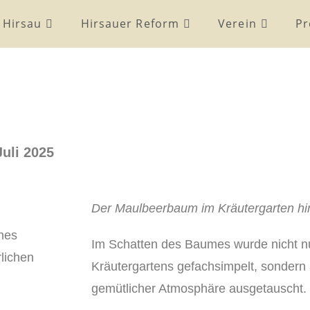
 Hirsau
Hirsauer Reform
Verein
Pr
uli 2025
Der Maulbeerbaum im Kräutergarten hint
ines
Im Schatten des Baumes wurde nicht nu
lichen
Kräutergartens gefachsimpelt, sondern 
gemütlicher Atmosphäre ausgetauscht.