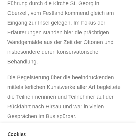
Führung durch die Kirche St. Georg in
Oberzell, vom Festland kommend gleich am
Eingang zur Insel gelegen. Im Fokus der
Erläuterungen standen hier die prächtigen
Wandgemälde aus der Zeit der Ottonen und
insbesondere deren konservatorische
Behandlung.
Die Begeisterung über die beeindruckenden
mittelalterlichen Kunstwerke aller Art begleitete
die Teilnehmerinnen und Teilnehmer auf der
Rückfahrt nach Hirsau und war in vielen
Gesprächen im Bus spürbar.
Ein herzliches Dankeschön an die Vorsitzende
Cookies
Brigitte Bernert für die exzellente Vorbereitung